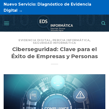
Saltar
Nuevo Servicio: Diagnóstico de Evidencia
al
Digital →
contenido
EVIDENCIA DIGITAL
,
PERICIA INFORMÁTICA
,
SEGURIDAD INFORMÁTICA
Ciberseguridad: Clave para el
Éxito de Empresas y Personas