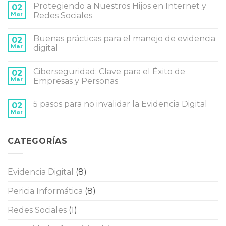
Protegiendo a Nuestros Hijos en Internet y
02
comentarios
en
Mar
Redes Sociales
Me
hackearon
No
WhatsApp:
hay
Buenas prácticas para el manejo de evidencia
los
02
comentarios
5
en
Mar
digital
pasos
Protegiendo
que
a
No
tenés
Nuestros
hay
Ciberseguridad: Clave para el Éxito de
que
Hijos
02
comentarios
hacer
en
en
Mar
Empresas y Personas
en
Internet
Buenas
la
y
prácticas
No
primera
Redes
para
hay
5 pasos para no invalidar la Evidencia Digital
hora
Sociales
el
02
comentarios
manejo
en
Mar
No
de
Ciberseguridad:
hay
evidencia
Clave
comentarios
digital
para
en
el
CATEGORÍAS
5
Éxito
pasos
de
para
Empresas
no
y
invalidar
Personas
Evidencia Digital
(8)
la
Evidencia
Digital
Pericia Informática
(8)
Redes Sociales
(1)