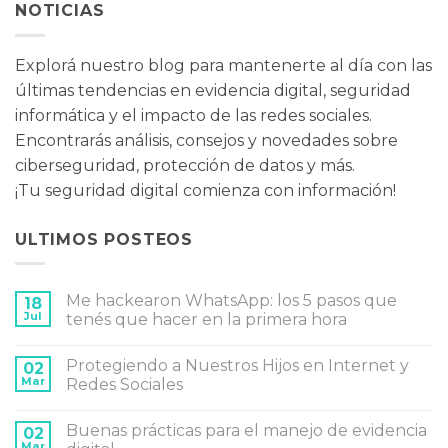
NOTICIAS
Explorá nuestro blog para mantenerte al día con las
últimas tendencias en evidencia digital, seguridad
informática y el impacto de las redes sociales.
Encontrarás análisis, consejos y novedades sobre
ciberseguridad, protección de datos y más.
¡Tu seguridad digital comienza con información!
ULTIMOS POSTEOS
Me hackearon WhatsApp: los 5 pasos que
18
Jul
tenés que hacer en la primera hora
No
hay
Protegiendo a Nuestros Hijos en Internet y
02
comentarios
en
Mar
Redes Sociales
Me
hackearon
No
WhatsApp:
hay
Buenas prácticas para el manejo de evidencia
los
02
comentarios
5
en
Mar