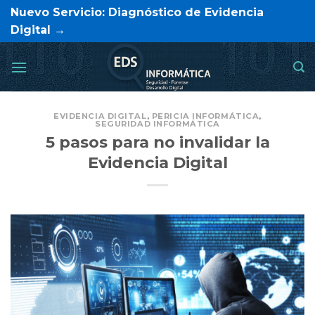
Saltar
Nuevo Servicio: Diagnóstico de Evidencia
al
Digital →
contenido
EVIDENCIA DIGITAL
,
PERICIA INFORMÁTICA
,
SEGURIDAD INFORMÁTICA
5 pasos para no invalidar la
Evidencia Digital