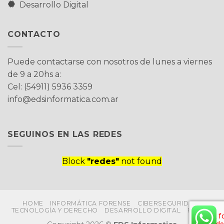
Desarrollo Digital
CONTACTO
Puede contactarse con nosotros de lunes a viernes
de 9 a 20hs a:
Cel: (54911) 5936 3359
info@edsinformatica.com.ar
SEGUINOS EN LAS REDES
Block
"redes"
not found
HOME
INFORMÁTICA FORENSE
CIBERSEGURIDAD
TECNOLOGÍA Y DERECHO
DESARROLLO DIGITAL
PRENSA