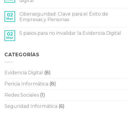
digital
pasos
Protegiendo
que
a
No
tenés
Nuestros
hay
Ciberseguridad: Clave para el Éxito de
que
Hijos
02
comentarios
hacer
en
en
Mar
Empresas y Personas
en
Internet
Buenas
la
y
prácticas
No
primera
Redes
para
hay
5 pasos para no invalidar la Evidencia Digital
hora
Sociales
el
02
comentarios
manejo
en
Mar
No
de
Ciberseguridad:
hay
evidencia
Clave
comentarios
digital
para
en
el
CATEGORÍAS
5
Éxito
pasos
de
para
Empresas
no
y
invalidar
Personas
Evidencia Digital
(8)
la
Evidencia
Digital
Pericia Informática
(8)
Redes Sociales
(1)
Seguridad Informática
(6)