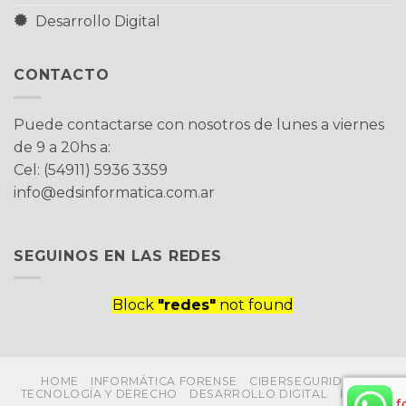
Desarrollo Digital
CONTACTO
Puede contactarse con nosotros de lunes a viernes
de 9 a 20hs a:
Cel: (54911) 5936 3359
info@edsinformatica.com.ar
SEGUINOS EN LAS REDES
Block
"redes"
not found
HOME
INFORMÁTICA FORENSE
CIBERSEGURIDAD
TECNOLOGÍA Y DERECHO
DESARROLLO DIGITAL
PRENSA